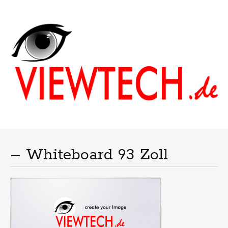
Menu
Skip
to
content
– Whiteboard 93 Zoll